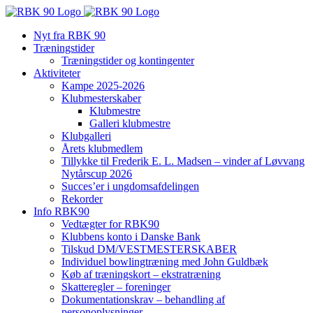
Skip
to
Nyt fra RBK 90
content
Træningstider
Træningstider og kontingenter
Aktiviteter
Kampe 2025-2026
Klubmesterskaber
Klubmestre
Galleri klubmestre
Klubgalleri
Årets klubmedlem
Tillykke til Frederik E. L. Madsen – vinder af Løvvang
Nytårscup 2026
Succes’er i ungdomsafdelingen
Rekorder
Info RBK90
Vedtægter for RBK90
Klubbens konto i Danske Bank
Tilskud DM/VESTMESTERSKABER
Individuel bowlingtræning med John Guldbæk
Køb af træningskort – ekstratræning
Skatteregler – foreninger
Dokumentationskrav – behandling af
personoplysninger